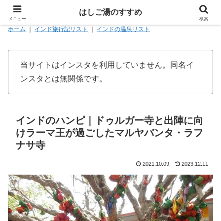
はしご湯のすすめ
メニュー
検索
ホーム
｜
インド旅行記リスト
｜
インドの温泉リスト
当サイトはインスタを利用していません。同名イ
ンスタとは無関係です。
インドのハンピ｜ドゥルガー寺と出陣に向
けラーマ王が過ごしたマルヤバンタ・ラフ
ナサ寺
2021.10.09
2023.12.11