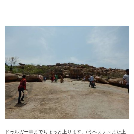
ドゥルガー寺までちょっと上ります。(うへぇぇ～また上