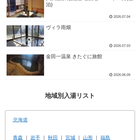
泊)
2026.07.04
ヴィラ雨畑
2026.07.03
金田一温泉 きたぐに旅館
2026.06.09
地域別入湯リスト
北海道
青森
｜
岩手
｜
秋田
｜
宮城
｜
山形
｜
福島