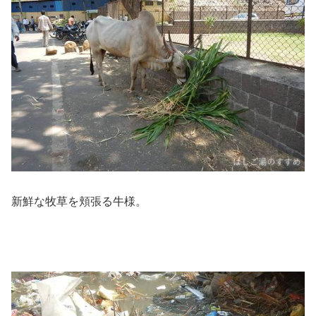
新鮮な牧草を頬張る牛様。