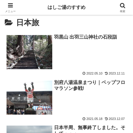
はしご湯のすすめ
メニュー
検索
日本旅
羽黒山 出羽三山神社の石段詣
2022.05.10
2023.12.11
別府八湯温泉まつり｜ベップフロ
マラソン参戦!
2021.05.18
2023.12.07
日本半周、無事終了しました。そ