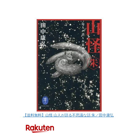
【送料無料】山怪 山人が語る不思議な話 朱／田中康弘