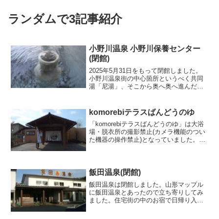
ランダムで3記事紹介
小野川温泉 小野川保養センター
(閉館)
2025年5月31日をもって閉館しました。
小野川温泉街の中心箇所というべく共同
湯「尼湯」、そこから奥へ奥へ進んだ先
にあるのが今回立ち寄った小野川保養セ
ンターです。吾妻荘系列の完全な湯治宿
で宿泊は二食付きで5000円だそう。実は
komorebiテラスばんどうのゆ
立ち寄りを試み...
「komorebiテラスばんどうのゆ」は大浴
場・脱衣所の撮影禁止(カメラ機能のつい
た機器の操作禁止)となっていました。以
前に北橘温泉「ばんどうの湯」で営業し
ていた公共施設が民間へ営業譲渡、経営
母体が変わって民間温泉施設として営業
を開始した「...
飯田温泉(閉館)
飯田温泉は閉館しました。山形マップル
に飯田温泉とあったので立ち寄りしてみ
ました。住宅街の中のお宿で日帰り入湯
も可能です。受付で声を掛けると調理場
から係の方がお出迎え。浴槽は男女別に