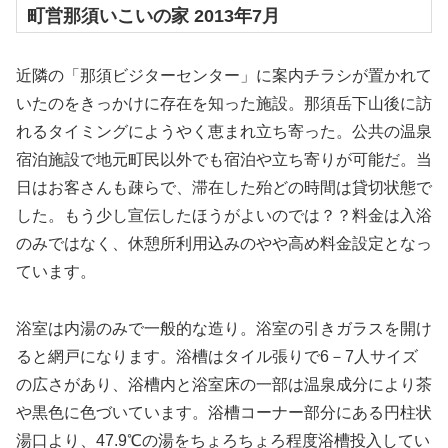
町営那須いこいの家 2013年7月
近隣の「那須ビジターセンター」に案内チラシが置かれて
いたのをきっかけに存在を知った施設。那須岳下山後に訪
れるタイミングにようやく恵まれ立ち寄った。公共の温泉
宿泊施設で地元町民以外でも宿泊や立ち寄りが可能だ。当
日はお客さんも疎らで、滞在した殆どの時間は貸切状態で
した。もう少し宣伝したほうがよいのでは？？料金は入浴
のみではなく、休憩所利用込みのやや高め料金設定となっ
ています。
浴室は内湯のみで一般的な造り。浴室の引きガラスを開け
ると網戸になります。浴槽はタイル張りで6－7人サイズ
の広さがあり、浴槽内と浴室床の一部は温泉成分により茶
や黒色に色づいています。浴槽コーナー部分にある円柱状
湯口より、47.9℃の湯をちょろちょろ程度浴槽投入してい