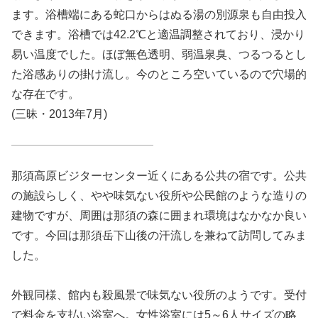
ます。浴槽端にある蛇口からはぬる湯の別源泉も自由投入
できます。浴槽では42.2℃と適温調整されており、浸かり
易い温度でした。ほぼ無色透明、弱温泉臭、つるつるとし
た浴感ありの掛け流し。今のところ空いているので穴場的
な存在です。
(三昧・2013年7月)
那須高原ビジターセンター近くにある公共の宿です。公共
の施設らしく、やや味気ない役所や公民館のような造りの
建物ですが、周囲は那須の森に囲まれ環境はなかなか良い
です。今回は那須岳下山後の汗流しを兼ねて訪問してみま
した。
外観同様、館内も殺風景で味気ない役所のようです。受付
で料金を支払い浴室へ。女性浴室には5～6人サイズの略