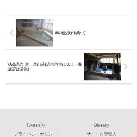
内湯が一つあります。5人ほどが浸かる事
ができる長方形浴槽は、...
奉納温泉(休業中)
穂高温泉 富士尾山荘(温泉浴室は休止・蕎
麦店は営業)
Twitter(X)
Bluesky
プライバシーポリシー
サイトと管理人