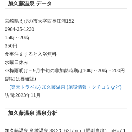
加久藤温泉 データ
宮崎県えびの市大字西長江浦152
0984-35-1230
15時～20時
350円
食事注文すると入浴無料
水曜日休み
※梅雨明け～9月中旬の非加熱時期は10時～20時・200円
(詳細は要確認)
→
(楽天トラベル) 加久藤温泉 (施設情報・クチコミなど)
訪問:2023年11月
加久藤温泉 温泉分析
加久藤温泉 単純温泉 38.2℃ 63L/min（掘削自噴） pH=7.1