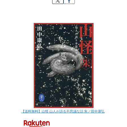
【送料無料】山怪 山人が語る不思議な話 朱／田中康弘