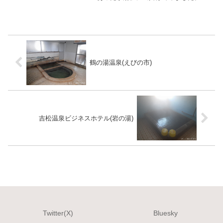
訪ですが今回は貸切露天風呂を利用で
す。貸切露天風呂は人数分の入浴料（250
円）+貸切料一回1000円にて利用でき、
制限時間は受付での...
鶴の湯温泉(えびの市)
吉松温泉ビジネスホテル(岩の湯)
Twitter(X)
Bluesky