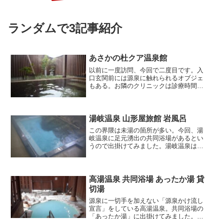
ランダムで3記事紹介
あさかの杜クア温泉館
以前に一度訪問、今回で二度目です。入
口玄関前には源泉に触れられるオブジェ
もある。お隣のクリニックは診療時間
外。浴室は通気良くなく、湯気こもりが
発生で撮影には苦労する。内湯浴槽はL字
型タイル張りのもの。二つに仕切られて
いて一つは普通浴、もう片...
湯岐温泉 山形屋旅館 岩風呂
この界隈は未湯の箇所が多い。今回、湯
岐温泉に足元湧出の共同浴場があるとい
うので出掛けてみました。湯岐温泉は数
軒の旅館が並ぶ小さな温泉地。いかにも
湯治場といった印象を受けました。お目
当ての足元湧出の共同浴場は「岩風呂」
という事です。山形屋旅館...
高湯温泉 共同浴場 あったか湯 貸
切湯
源泉に一切手を加えない「源泉かけ流し
宣言」をしている高湯温泉。共同浴場の
「あったか湯」に出掛けてみました。再