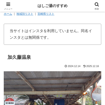
はしご湯のすすめ
メニュー
検索
ホーム
｜
地域別リスト
｜
宮崎県リスト
当サイトはインスタを利用していません。同名イ
ンスタとは無関係です。
加久藤温泉
2024.12.14
2025.12.16