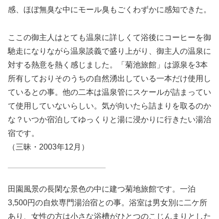
感、ほぼ無臭な中にモール臭もごくわずかに感知できた。
ここの御主人はとても温泉に詳しくて浴後にコーヒーを御
馳走になりながら温泉談義で盛り上がり、御主人の温泉に
対する熱意を熱く感じました。「菊池旅館」は源泉を3本
所有しておりそのうちの自然湧出している一本だけ使用し
ているとの事。他の二本は温泉管にスケールが詰まってい
て使用していないらしい。気が向いたら詰まりを取るのか
な？いつか宿泊してゆっくりと湯に浸かりに行きたい湯治
宿です。
（三昧・2003年12月）
田園風景の長閑な景色の中に建つ菊地旅館です。一泊
3,500円の自炊専門湯治宿との事。浴室は男女別に二ケ所
あり、女性の方は小さな浴槽がひとつのこじんまりとした