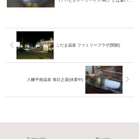
（アパとかドーミーイン.etc）とは違い鄙
び佇まいの小規模な宿泊施設です。宿泊
は素泊まりのみで3200円、と受付してい
たご主人のお話。当日は宿泊ではなく立
ち寄り温泉...
こだま温泉 ファミリープラザ(閉館)
八幡平南温泉 旭日之湯(休業中)
Twitter(X)
Bluesky