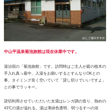
中山平温泉菊池旅館は現在休業中です。
湯治宿の「菊池旅館」です。訪問時はご主人が庭の植木の
手入れ真っ最中。入湯をお願いするとすんなりOKとの
事。タイミング良く空いていて「貸し切りでいいですよ」
との事でラッキー。
貸切利用させていただいた女湯はレンガ調の造り、熱めの
43℃の湯が溢れる。湯は薄緑色透明、弱つるすべの浴