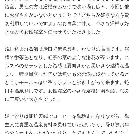
浴室、男性の方は浴槽がふたつで洗い場も広々。今回は他
にお客さんがいないということで「どちらか好きな方を貸
切利用していいですよ」のお言葉に甘え、小さな浴槽が好
きなので女性浴室を使わせていただきました。
流し込まれる湯は湯口で無色透明、かなりの高温です。浴
槽で微茶色となり、紅茶の葉のような湯花が漂います。ス
ルスベのサラッとした浴感は夏向きかと思いきや結構な温
まり。特別目立った匂いは無いものの湯に浸かっていると
どこかモールっぽい香りがフッと沸き上がって来ます。蛇
口も温泉利用です。女性浴室の小さな浴槽は湯を楽しむの
に丁度いい大きさでした。
湯上がりは囲炉裏端でコーヒーを御馳走になりながら、御
主人に貴重な温泉資料を見せていただいたり、帰り際お年
賀のタオルをいただいたりと、とてもよくしていただきま