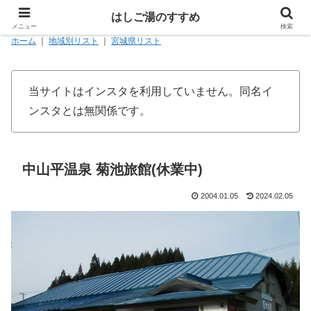
はしご湯のすすめ
メニュー
検索
ホーム
｜
地域別リスト
｜
宮城県リスト
当サイトはインスタを利用していません。同名イ
ンスタとは無関係です。
中山平温泉 菊池旅館(休業中)
2004.01.05
2024.02.05