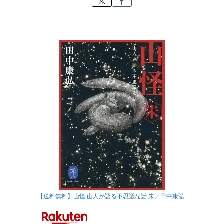
【送料無料】山怪 山人が語る不思議な話 朱／田中康弘