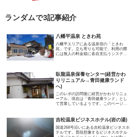
ランダムで3記事紹介
八幡平温泉 ときわ苑
八幡平エリアにある温泉宿の「ときわ
苑」です。立ち寄りも可能で、利用の際
には無人の料金箱に各自支払うシステム
になっていました。釣り銭は出ないので
事前にちょうどの金額を持参したほうが
よいです。男湯は縦長タイル造りの5-6人
サイズ浴槽(女湯は3-...
臥龍温泉保養センター(経営かわ
りリニュアル→青田健康ランド
へ)
このレポの訪問後に経営がかわりリニュ
ーアル、現在は「青田健康ランド」とし
て営業しているようです。このページの
情報は旧臥龍温泉保養センター当時のも
のです。2017年訪問時、撮影禁止の掲示
あり。臥龍温泉保養センター 2017年11月
吉松温泉ビジネスホテル(岩の湯)
一度だけ訪問...
国道268号沿いにある吉松温泉ビジネスホ
テルです。普段想像するビジネスホテル