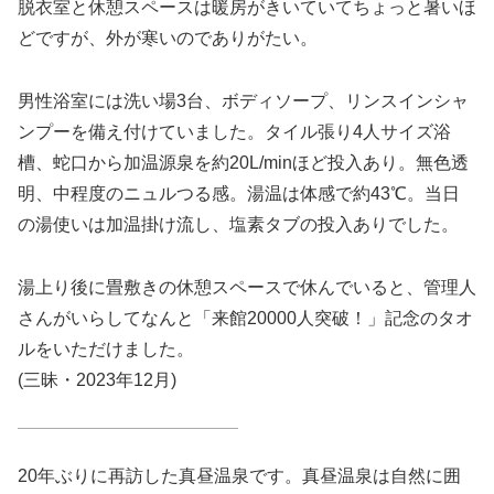
脱衣室と休憩スペースは暖房がきいていてちょっと暑いほ
どですが、外が寒いのでありがたい。
男性浴室には洗い場3台、ボディソープ、リンスインシャ
ンプーを備え付けていました。タイル張り4人サイズ浴
槽、蛇口から加温源泉を約20L/minほど投入あり。無色透
明、中程度のニュルつる感。湯温は体感で約43℃。当日
の湯使いは加温掛け流し、塩素タブの投入ありでした。
湯上り後に畳敷きの休憩スペースで休んでいると、管理人
さんがいらしてなんと「来館20000人突破！」記念のタオ
ルをいただけました。
(三昧・2023年12月)
20年ぶりに再訪した真昼温泉です。真昼温泉は自然に囲