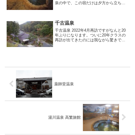
泉の中で、この宿だけは夕方から立ち寄
り営業開始。受付を済ませ廊下を進むと
左側に男女浴場がありました。脱衣場に
は分析掲示がされています。浴室に入る
と少し蒸しっとします。こ...
千古温泉
千古温泉 2022年4月再訪ですがなんと20
年ぶりになります。ついに20年クラスの
再訪が出てきたのには我ながら驚きで
す。それだけ歳をとったということで
す。近くに来ると「真田ゆかりの湯・千
古」と掲げられた案内板は目に入りま
す。坂を下っていくと...
薬師堂温泉
湯川温泉 高繁旅館