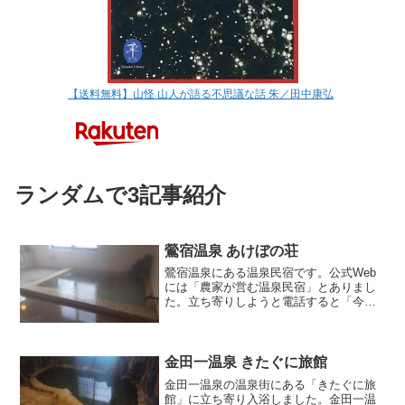
【送料無料】山怪 山人が語る不思議な話 朱／田中康弘
ランダムで3記事紹介
鶯宿温泉 あけぼの荘
鶯宿温泉にある温泉民宿です。公式Web
には「農家が営む温泉民宿」とありまし
た。立ち寄りしようと電話すると「今日
は5時半までならいいですよ」とご主人。
いつも思いますがこの電話での可否確認
は湯巡り時には重要ですね！脱衣室に分
析書と利用状況の掲示...
金田一温泉 きたぐに旅館
金田一温泉の温泉街にある「きたぐに旅
館」に立ち寄り入浴しました。金田一温