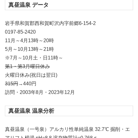
真昼温泉 データ
岩手県和賀郡西和賀町沢内字前郷6-154-2
0197-85-2420
11月～4月13時～20時
5月～10月13時～21時
※7月～10月土・日11時～
第1・第3月曜日休み
火曜日休み(祝日は翌日)
315円
→440円
訪問・2003年8月・2023年12月
真昼温泉 温泉分析
真昼温泉（一号泉）アルカリ性単純温泉 32.7℃ 掘削・エ
アリフト楊湯 pH=8.8 溶存物質計=0.768ｇ