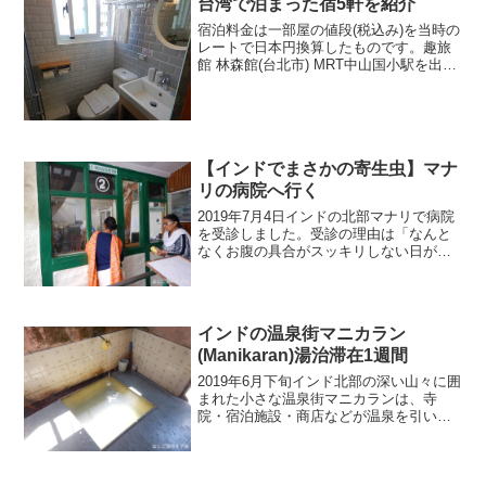
台湾で泊まった宿5軒を紹介
宿泊料金は一部屋の値段(税込み)を当時の
レートで日本円換算したものです。趣旅
館 林森館(台北市) MRT中山国小駅を出て
5分ほどの場所にあるホテルです。ここが
気に入り一度別の宿に宿泊したものの、
再び舞い戻り計5泊お世話になりました。
特別新し...
【インドでまさかの寄生虫】マナ
リの病院へ行く
2019年7月4日インドの北部マナリで病院
を受診しました。受診の理由は「なんと
なくお腹の具合がスッキリしない日が続
いている」から。インドでのお腹の不快
感・これまでの流れ「インドの洗礼＝下
痢」なんて言葉があるくらい、インドに
入国した旅人の多く...
インドの温泉街マニカラン
(Manikaran)湯治滞在1週間
2019年6月下旬インド北部の深い山々に囲
まれた小さな温泉街マニカランは、寺
院・宿泊施設・商店などが温泉を引いた
浴室を所有し「はしご湯」がとっても楽
しい温泉場です。滞在中は毎日温泉に浸
かってまさに「湯治」状態でした。マニ
カランに来る前はバシ...