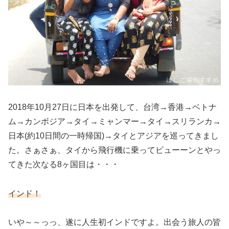
2018年10月27日に日本を出発して、台湾→香港→ベトナ
ム→カンボジア→タイ→ミャンマー→タイ→スリランカ→
日本(約10日間の一時帰国)→タイとアジアを巡ってきまし
た。さぁさぁ、タイから飛行機に乗ってビューーンとやっ
てきた次なる8ヶ国目は・・・
インド！
いや～～っっ、遂に人生初インドですよ。出会う旅人の皆