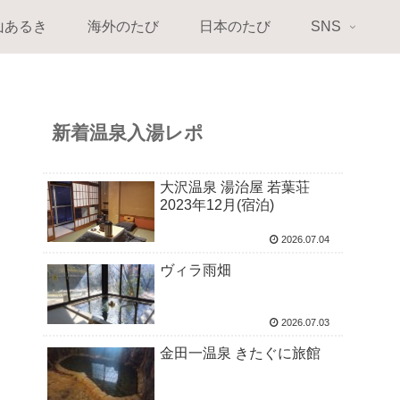
山あるき
海外のたび
日本のたび
SNS
新着温泉入湯レポ
大沢温泉 湯治屋 若葉荘
2023年12月(宿泊)
2026.07.04
ヴィラ雨畑
2026.07.03
金田一温泉 きたぐに旅館