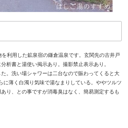
建物を利用した鉱泉宿の鎌倉温泉です。玄関先の古井戸
に分析書と湯使い掲示あり。撮影禁止表示あり。
した。洗い場シャワーは二台なので賑わってくると大
からに薄く白濁り気味で湯なまりしている。ややツルツ
用あり、との事ですが消毒臭はなく、簡易測定するも