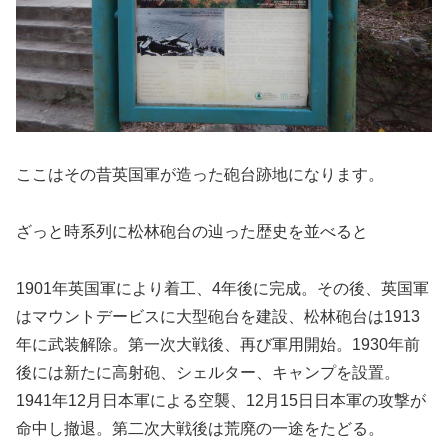
ここはその昔英国軍が造った砲台跡地になります。
ざっと時系列に松林砲台の辿った歴史を並べると
1901年英国軍により着工、4年後に完成。その後、英国軍
はマウントデービスに大型砲台を建設、松林砲台は1913
年に武装解除。第一次大戦後、再び軍用開始。1930年前
後には新たに高射砲、シェルター、キャンプを設置。
1941年12月日本軍による空襲、12月15日日本軍の攻撃が
命中し撤退。第二次大戦後は荒廃の一途をたどる。