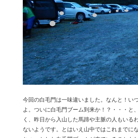
今回の白毛門は一味違いました。なんと！い
よ。ついに白毛門ブーム到来か！？・・・と
く、昨日から入山した馬蹄や主脈の人もいる
ないようです。とはいえ山中ではこれまでに