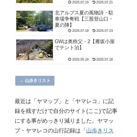
2025.07.19
2025.07.21
北アルプス夏の風物詩・駐
車場争奪戦【三股登山口・
夏の陣】
2025.07.18
2025.07.23
GWは奥秩父・2【雁坂小屋
でテント泊】
2025.05.18
2025.07.18
→ 山歩きリスト
最近は「ヤマップ」と「ヤマレコ」に記
録を残すだけで自分のサイト(ここ)で記事
にする事がめっきり減りました。ヤマッ
プ・ヤマレコの山行記録は「
山歩きリス