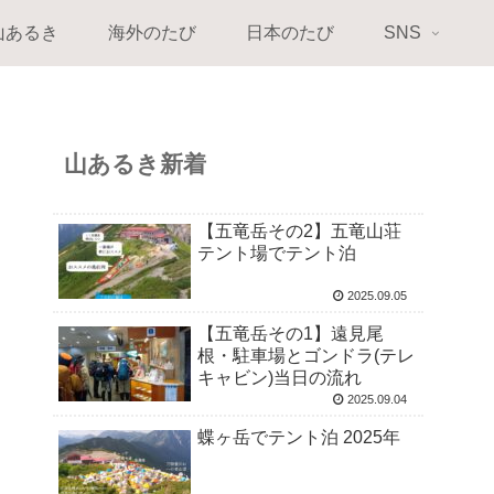
山あるき
海外のたび
日本のたび
SNS
山あるき新着
【五竜岳その2】五竜山荘
テント場でテント泊
2025.09.05
【五竜岳その1】遠見尾
根・駐車場とゴンドラ(テレ
キャビン)当日の流れ
2025.09.04
蝶ヶ岳でテント泊 2025年