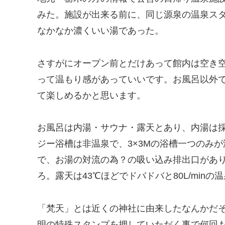
みた。施設が出来る前に、同じ源泉の温泉ス
なかなか濃くいい湯であった。
さすがにオープン前とだけあって館内は空き
って温もり感があっていいです。お風呂以外
て楽しめるかと思います。
お風呂は内湯・サウナ・露天とあり、内湯は
ジー浴槽は非温泉で、3×3Mの浴槽一つのみ
で、お湯の対流の為？の吸い込み排出口があ
ろ。露天は43℃ほどでドバドバと80L/min
「梵天」とは近くの神社に由来したなんかだ
明の特殊スタンプを押していただく事で何回