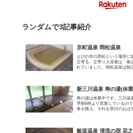
ランダムで3記事紹介
京町温泉 岡松温泉
えびの市の岡松という場所に
立寄る。立寄り入浴者は「春
れていました。岡松温泉は独立
新三川温泉 寿の湯(休業
寿の湯は休業中です。三川温
早朝6時より営業しているの
券を購入、それを受付のおばち
飯坂温泉 清流の宿 花之