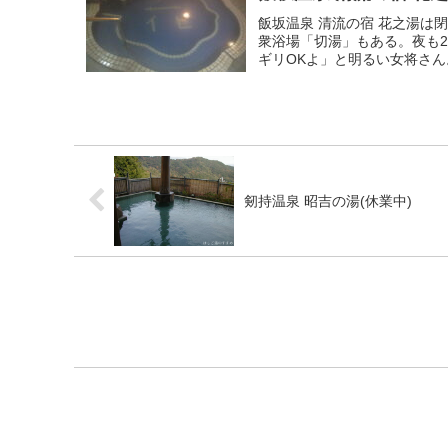
飯坂温泉 清流の宿 花之湯
衆浴場「切湯」もある。夜も2
ギリOKよ」と明るい女将さん
剱持温泉 昭吉の湯(休業中)