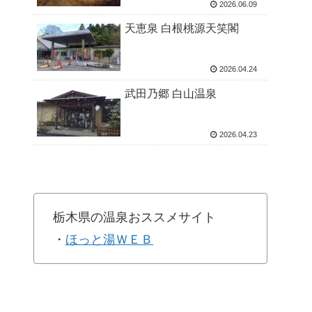
2026.06.09
天恵泉 白根桃源天笑閣
2026.04.24
武田乃郷 白山温泉
2026.04.23
栃木県の温泉おススメサイト
・
ほっと湯ＷＥＢ