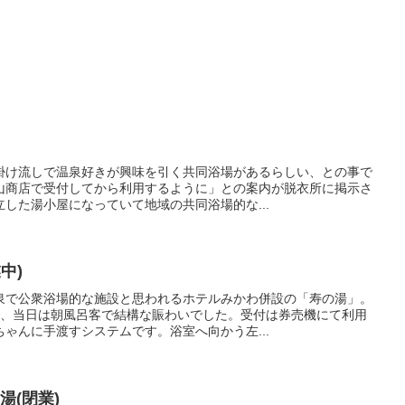
掛け流しで温泉好きが興味を引く共同浴場があるらしい、との事で
山商店で受付してから利用するように」との案内が脱衣所に掲示さ
した湯小屋になっていて地域の共同浴場的な...
中)
泉で公衆浴場的な施設と思われるホテルみかわ併設の「寿の湯」。
で、当日は朝風呂客で結構な賑わいでした。受付は券売機にて利用
ゃんに手渡すシステムです。浴室へ向かう左...
湯(閉業)