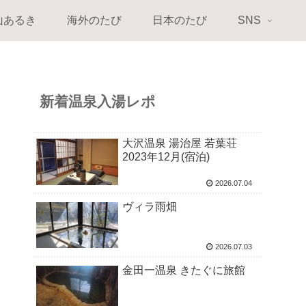
山あるき
海外のたび
日本のたび
SNS
新着温泉入湯レポ
大沢温泉 湯治屋 若葉荘
2023年12月(宿泊)
2026.07.04
ヴィラ雨畑
2026.07.03
金田一温泉 きたぐに旅館