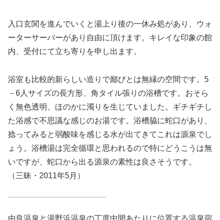
入口玄関を進んでいくと湯上り後の一休み処があり、ウォ
ーターサーバーがあり自由に頂けます。キレイな印象の館
内、受付にて立ち寄りを申し出ます。
浴室も比較的新らしい造りで鄙びとは無縁の空間です。5
－6人サイズの長方形、角タイル張りの浴槽です。おそら
く無色透明、ほのかに濁りを生じていました。ギチギチし
た浴感で不思議な感じのお湯です。浴槽脇に蛇口があり、
捻ってみると弱酸味を感じる水が出てきてこれは源泉でし
ょう。浴槽湯は完全循環と思われるので特にどうこうは無
いですが、蛇口から出る源泉の素性は良さそうです。
（三昧・2011年5月）
由良温泉と湯野浜温泉の丁度中間あたりに位置する温泉宿