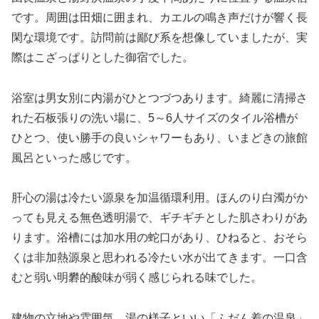
です。周囲は田畑に囲まれ、カエルの鳴き声だけが響く長
閑な環境です。訪問前は鄙び系を想像していましたが、実
際はこざっぱりとした御宿でした。
浴室は男女別に内湯がひとつづつあります。綺麗に清掃さ
れた石板張りの洗い場に、5～6人サイズのタイル浴槽が
ひとつ、使い勝手の良いシャワーもあり、いまどきの旅館
風呂といった感じです。
肝心の湯は冷たい源泉を加温循環利用。ほんのり白濁がか
っても見える無色透明湯で、ギチギチとした肌さわりがあ
ります。浴槽には加水用の蛇口があり、ひねると、おそら
くは非加熱源泉と思われる冷たい水が出てきます。一口含
むと弱い明礬的酸味が弱く感じられる味でした。
建物の立地や雰囲気、湯の様子といい「ふだん着の温泉」