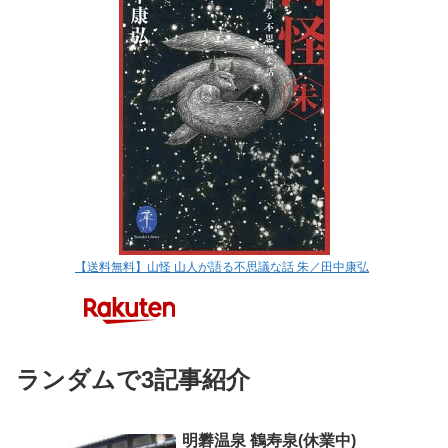
【送料無料】山怪 山人が語る不思議な話 朱／田中康弘
ランダムで3記事紹介
明礬温泉 鶴寿泉(休業中)