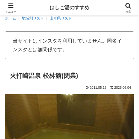
はしご湯のすすめ
メニュー
検索
ホーム
｜
地域別リスト
｜
山形県リスト
当サイトはインスタを利用していません。同名イ
ンスタとは無関係です。
火打崎温泉 松林館(閉業)
2011.05.18
2025.06.04