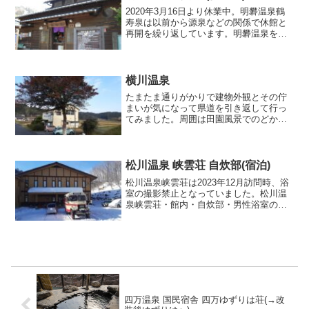
2020年3月16日より休業中。明礬温泉鶴
寿泉は以前から源泉などの関係で休館と
再開を繰り返しています。明礬温泉を訪
問して開いていたらラッキー。2019年4月
訪問時に携帯電話使用禁止の掲示があり
ました。明礬温泉 鶴寿泉 2019年4月数年
ぶり...
横川温泉
たまたま通りがかりで建物外観とその佇
まいが気になって県道を引き返して行っ
てみました。周囲は田園風景でのどかな
環境です。民家の敷地内にあるような浴
舎で管理人さんがいらして料金を支払い
ました。建物や室内は古いですがきっち
りと整理整頓された脱衣所...
松川温泉 峡雲荘 自炊部(宿泊)
松川温泉峡雲荘は2023年12月訪問時、浴
室の撮影禁止となっていました。松川温
泉峡雲荘・館内・自炊部・男性浴室の感
想年末年始は松川温泉・峡雲荘の自炊部
で湯治連泊してきました。松楓荘の廃業
もあり、松川温泉において自炊部を営業
しているのは峡雲荘...
四万温泉 国民宿舎 四万ゆずりは荘(→改