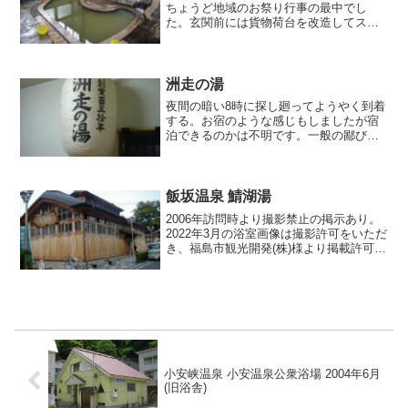
ちょうど地域のお祭り行事の最中でし
た。玄関前には貨物荷台を改造してステ
ージ仕様のトラックが陣取っている。キ
レイに着飾った人達が大衆演劇のような
芝居を演じていた。そんな中、入浴受付
していざ浴室へ向かいます。...
洲走の湯
夜間の暗い8時に探し廻ってようやく到着
する。お宿のような感じもしましたが宿
泊できるのかは不明です。一般の鄙びた
農家のような民家に訪問したような感じ
で、地域の公衆浴場的な存在にもなって
いるようです。現に近所の方々が家族で
お風呂に入りにきていま...
飯坂温泉 鯖湖湯
2006年訪問時より撮影禁止の掲示あり。
2022年3月の浴室画像は撮影許可をいただ
き、福島市観光開発(株)様より掲載許可を
いただきました。飯坂温泉 鯖湖湯 2022
年3月しばらくぶりに寄ってみました。鯖
湖湯は駐車場がないので裏手にある有料
の...
小安峡温泉 小安温泉公衆浴場 2004年6月
(旧浴舎)