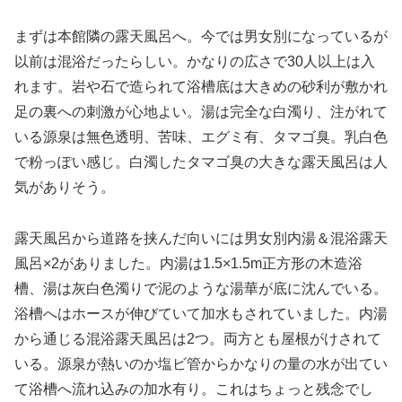
まずは本館隣の露天風呂へ。今では男女別になっているが
以前は混浴だったらしい。かなりの広さで30人以上は入
れます。岩や石で造られて浴槽底は大きめの砂利が敷かれ
足の裏への刺激が心地よい。湯は完全な白濁り、注がれて
いる源泉は無色透明、苦味、エグミ有、タマゴ臭。乳白色
で粉っぽい感じ。白濁したタマゴ臭の大きな露天風呂は人
気がありそう。
露天風呂から道路を挟んだ向いには男女別内湯＆混浴露天
風呂×2がありました。内湯は1.5×1.5m正方形の木造浴
槽、湯は灰白色濁りで泥のような湯華が底に沈んでいる。
浴槽へはホースが伸びていて加水もされていました。内湯
から通じる混浴露天風呂は2つ。両方とも屋根がけされて
いる。源泉が熱いのか塩ビ管からかなりの量の水が出てい
て浴槽へ流れ込みの加水有り。これはちょっと残念でし