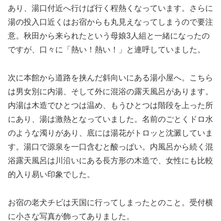
あり、湯口付近へ行けば行く程熱くなっています。さらに
湯の投入口近くはお宿からも丸見えなってしまうので要注
意。秋田から来られたという母娘3人組と一緒になったの
ですが、口々に「熱い！熱い！」と連呼していました。
次に本館から道路を挟んだ斜向いにある湯小屋へ。こちら
は男女別に内湯、そして外に混浴の露天風呂があります。
内湯は木造でひとつは温め、もうひとつは階段を上った所
にあり、湯は激熱となっていました。名前のごとくドロ水
のような濁りがあり、底には湯花がトロッと沈澱していま
す。湯口で源泉を一口含むと酸っぱい。内風呂から続く混
浴露天風呂は川沿いにある長方形の木造で、女性にも比較
的入り易い印象でした。
お宿の老犬チビは天国に行ってしまったとのこと。受付横
に小さな写真が飾ってありました。