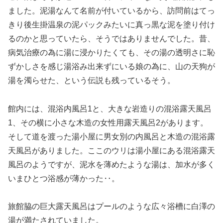
ました。泥湯なんて名前が付いているから、訪問前はてっ
きり後生掛温泉の泥パックみたいに真っ黒な泥を塗り付け
るのかと思っていたら、そうではありませんでした。昔、
病気治療の為に湯に浸かりたくても、その湯の透明さに恥
ずかしさを感じ湯浴み出来ずにいる娘の為に、山の天狗が
湯を濁らせた、という伝説も残っているそう。
館内には、混浴内風呂1と、大きな岩造りの混浴露天風呂
1、その横に小さな木造の女性用露天風呂2があります。
そして道を渡った湯小屋に男女別の内風呂と木造の混浴露
天風呂がありました。ここのウリは湯小屋にある混浴露天
風呂のようですが、泥水を薄めたような湯は、加水が多く
いまひとつ浴感が薄かった‥。
旅館脇の巨大露天風呂はプールのような広々浴槽に白澤の
湯が満たされていました。