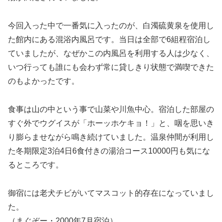
今回入った中で一番気に入ったのが、白濁硫黄泉を使用し
た館内にある混浴内風呂です。当日は全部で6組程宿泊し
ていましたが、なぜかこの内風呂を利用する人は少なく、
いつ行っても誰にも会わず常に貸しきり状態で満喫できた
のもよかったです。
食事は山の中という事で山菜や川魚中心。宿泊した部屋の
すぐ外でウグイスが「ホーッホケキョ！」と、咽を思いき
り膨らませながら鳴き続けていました。温泉仲間が利用し
た冬期限定3泊4日6食付きの湯治コース10000円も気にな
るところです。
御宿には老犬チビがいてマスコット的存在になっていまし
た。
（まぐぞー・2000年7月宿泊）