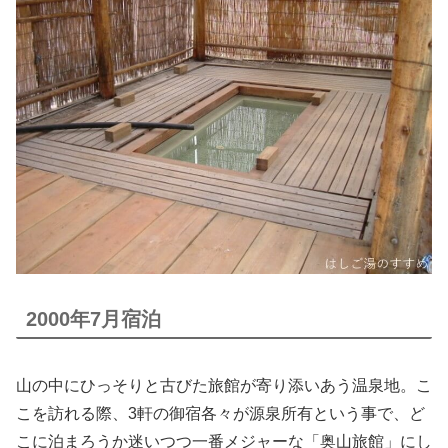
2000年7月宿泊
山の中にひっそりと古びた旅館が寄り添いあう温泉地。こ
こを訪れる際、3軒の御宿各々が源泉所有という事で、ど
こに泊まろうか迷いつつ一番メジャーな「奥山旅館」にし