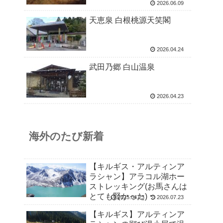
2026.06.09
天恵泉 白根桃源天笑閣
2026.04.24
武田乃郷 白山温泉
2026.04.23
海外のたび新着
【キルギス・アルティンア
ラシャン】アラコル湖ホー
ストレッキング(お馬さんは
とても賢かった)
2025.04.23
2026.07.23
【キルギス】アルティンア