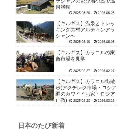
ラシャンの鄙び湯小屋で温
泉満喫
2025.03.20
2026.06.25
【キルギス】温泉とトレッ
キングの村アルティンアラ
シャンへ
2025.03.10
2026.06.03
【キルギス】カラコルの家
畜市場を見学
2025.02.27
2025.02.27
【キルギス】カラコル街散
歩(アクチレク市場・ロシア
調のカワイイお家・ロシア
正教)
2025.02.20
2026.03.25
日本のたび新着