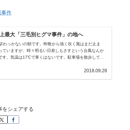
羆事件
上最大「三毛別ヒグマ事件」の地へ
)道の駅わっかないの朝です。昨晩から強く吹く風はまだ止ま
っていますが、時々明るい日差しもさすという台風なんか
です。気温は17℃で寒くはないです。駐車場を散歩してみ
2018.09.28
事をシェアする