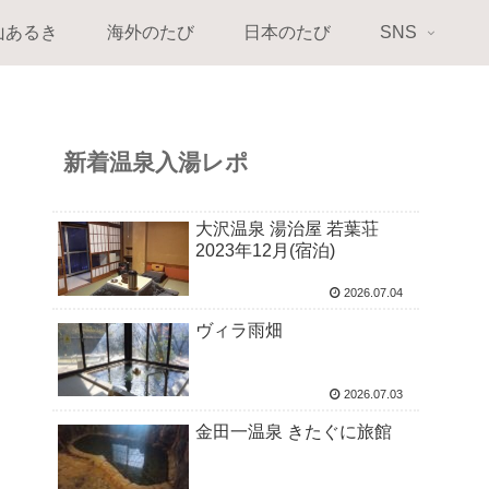
山あるき
海外のたび
日本のたび
SNS
新着温泉入湯レポ
大沢温泉 湯治屋 若葉荘
2023年12月(宿泊)
2026.07.04
ヴィラ雨畑
2026.07.03
金田一温泉 きたぐに旅館