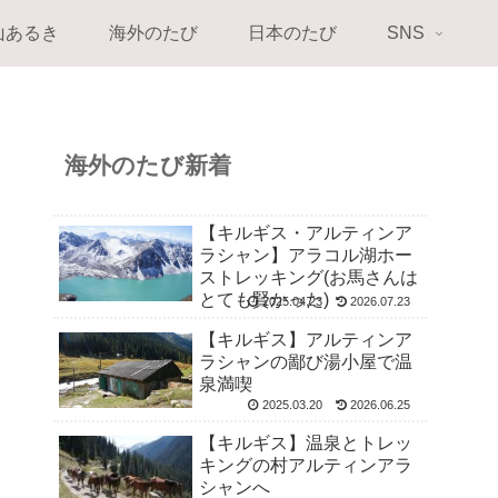
山あるき
海外のたび
日本のたび
SNS
海外のたび新着
【キルギス・アルティンア
ラシャン】アラコル湖ホー
ストレッキング(お馬さんは
とても賢かった)
2025.04.23
2026.07.23
【キルギス】アルティンア
ラシャンの鄙び湯小屋で温
泉満喫
2025.03.20
2026.06.25
【キルギス】温泉とトレッ
キングの村アルティンアラ
シャンへ