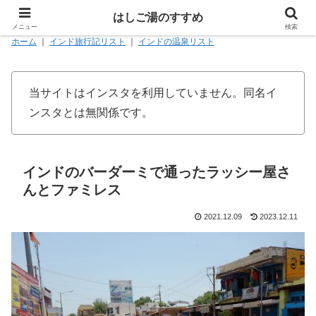
はしご湯のすすめ
メニュー
検索
ホーム
｜
インド旅行記リスト
｜
インドの温泉リスト
当サイトはインスタを利用していません。同名イ
ンスタとは無関係です。
インドのバーダーミで通ったラッシー屋さ
んとファミレス
2021.12.09
2023.12.11