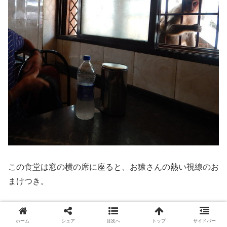
この食堂は窓の横の席に座ると、お猿さんの熱い視線のお
まけつき。
ホーム
シェア
目次へ
トップ
サイドバー