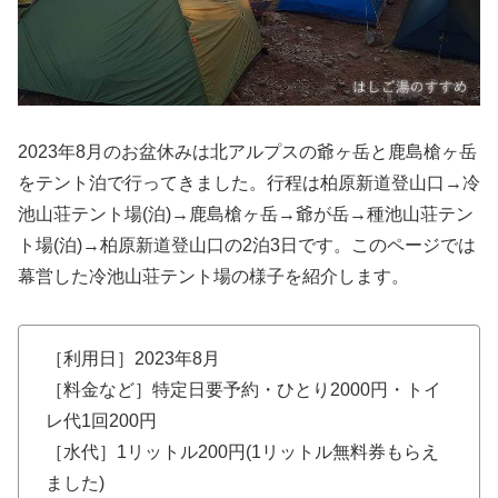
2023年8月のお盆休みは北アルプスの爺ヶ岳と鹿島槍ヶ岳
をテント泊で行ってきました。行程は柏原新道登山口→冷
池山荘テント場(泊)→鹿島槍ヶ岳→爺が岳→種池山荘テン
ト場(泊)→柏原新道登山口の2泊3日です。このページでは
幕営した冷池山荘テント場の様子を紹介します。
［利用日］2023年8月
［料金など］特定日要予約・ひとり2000円・トイ
レ代1回200円
［水代］1リットル200円(1リットル無料券もらえ
ました)