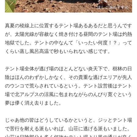
真夏の稜線上に位置するテント場あるあるだと思うんです
が、太陽光線が容赦なく焼き付ける昼間のテント場は灼熱
地獄でした。テントの中なんて「いったい何度！？」って
くらい蒸し風呂高温で秒もいられない感じです。
テント場全体が逃げ場のほとんどない炎天下で、樹林の日
陰はほんのわずかしかなく、その貴重な逃げエリアが先人
のウンコで荒らされているという。テント設営後はテント
場で北アルプスの涼風に包まれながらのんびり寛ぐという
夢は儚く消え去りました。
じゃあ他の皆はどうしているかというと、ジッとテント場
で苦行を耐える派もいれば、山荘に逃げる派もいました。