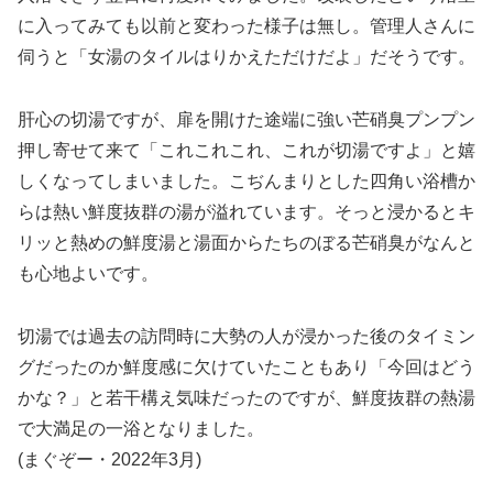
に入ってみても以前と変わった様子は無し。管理人さんに
伺うと「女湯のタイルはりかえただけだよ」だそうです。
肝心の切湯ですが、扉を開けた途端に強い芒硝臭プンプン
押し寄せて来て「これこれこれ、これが切湯ですよ」と嬉
しくなってしまいました。こぢんまりとした四角い浴槽か
らは熱い鮮度抜群の湯が溢れています。そっと浸かるとキ
リッと熱めの鮮度湯と湯面からたちのぼる芒硝臭がなんと
も心地よいです。
切湯では過去の訪問時に大勢の人が浸かった後のタイミン
グだったのか鮮度感に欠けていたこともあり「今回はどう
かな？」と若干構え気味だったのですが、鮮度抜群の熱湯
で大満足の一浴となりました。
(まぐぞー・2022年3月)