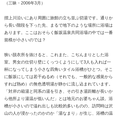
（三昧・2006年3月）
摺上川沿いにあり周囲に旅館の立ち並ぶ切湯です。通りか
ら長い階段を下った先、まるで地下のような場所に浴場は
あります。ここはおそらく飯坂温泉共同浴場の中では一番
規模が小さいのでは？
狭い脱衣所を抜けると、これまた、こぢんまりとした浴
室。男女の仕切り壁にくっつくようにして3人も入れば一
杯になってしまう小さな四角いタイル浴槽がひとつ。そこ
に飯坂にしては若干ぬるめ（それでも、一般的な感覚から
すれば熱め）の無色透明湯が静かに流し込まれています。
「対岸の箱湯と同系の湯を引き、その引き湯距離が長いか
ら他所より湯温が低いんだ」とは地元のお婆ちゃん談。浴
槽が小さいので溢れ出しも比較的多いものの、訪問時は沢
山の人が浸かったのかのか「湯なまり」が生じ、浴槽の温