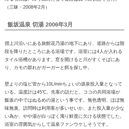
（三昧・2008年2月）
飯坂温泉 切湯 2006年3月
摺上川沿いにある旅館花乃湯の地下にあり、道路からは階
段を降りたところにある浴場です。浴室には4人が入れる
タイル浴槽があります。窓を開けると川がすくそばにあ
り、カモの群れがガーガーと餌を探し中。
壁よりの塩ビ管から10L/minちょいの源泉投入量となって
いる。温度計は45℃。先客の話だと、ココの共同浴場が
飯坂の中ではぬるめの湯という事です。無色透明、ほぼ無
味無臭。訪問時は利用客が多いせいか、また投入量が少な
い為か、やや湯が白っぽく濁り鮮度に欠ける状態でした。
浴室の雰囲気からして温泉ファンウケしそうです。