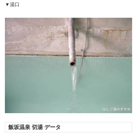
▼湯口
飯坂温泉 切湯 データ