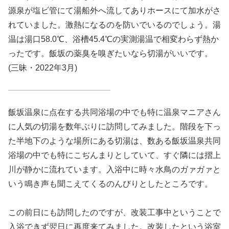
源泉が塩ビ管にて湯船外へ流してありホースにて加水がさ
れていました。激熱になるのを防いでいるのでしょう。湯
温は湯口58.0℃、浴槽45.4℃の実測湯温で相変わらず熱か
ったです。飯坂の薬臭を嗅ぎたいなら切湯がいいです。
(三昧・2022年3月)
飯坂温泉に点在する共同浴場の中でも特に温泉マニアさん
に人気の切湯を数年ぶりに訪問してみました。階段を下っ
た半地下のような場所にある切湯は、数ある飯坂温泉共同
浴場の中でも特にこぢんまりとしていて、すぐ隣には摺上
川が静かに流れています。入浴中に時々水鳥のガァガァと
いう鳴き声も聞こえてくるのんびりとしたところです。
この前日にも訪問したのですが、改装工事中ということで
入浴できず翌日に再度来てみました。改装したという浴室