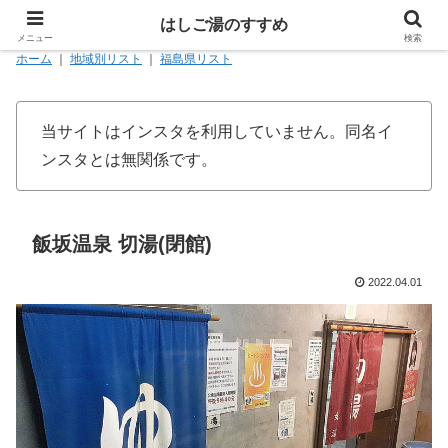
はしご湯のすすめ
メニュー
検索
ホーム
｜
地域別リスト
｜
福島県リスト
当サイトはインスタを利用していません。同名イ
ンスタとは無関係です。
飯坂温泉 切湯(閉館)
2022.04.01