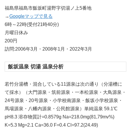
福島県福島市飯坂町湯野字切湯ノ上5番地
→
Googleマップで見る
6時～22時(受付21時40分)
月曜日休み
200円
訪問:2006年3月・2008年1月・2022年3月
飯坂温泉 切湯 温泉分析
若竹分湯槽・混合している11源泉は次の通り（分湯槽に
て採水）（大門源泉・筑前源泉・一本松源泉・大鳥源泉・
24号源泉・20号源泉・小学校南源泉・飯坂小学校源泉・
馬場源泉・八幡内源泉・公民館源泉）単純温泉 59.1℃
pH8.3 溶存物質計=0.8579g Na=218.0mg(81,79mv%)
K=5.3 Mg=2.1 Ca=36.0 F=0.4 Cl=97.2(24.49)