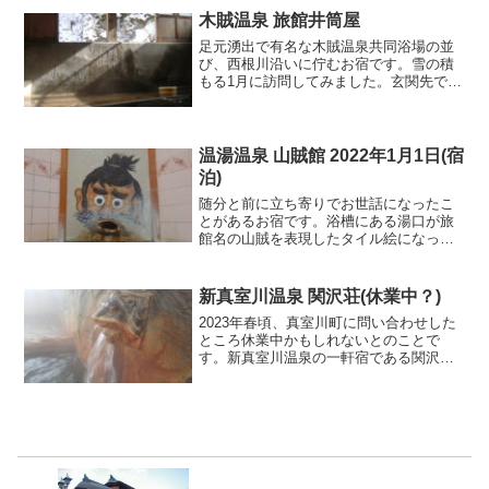
木賊温泉 旅館井筒屋
足元湧出で有名な木賊温泉共同浴場の並
び、西根川沿いに佇むお宿です。雪の積
もる1月に訪問してみました。玄関先では
御主人らしき人物が何やら作業中。私達
の姿を見つけると「川沿いのお風呂はあ
っちですよ」と共同浴場の方を指差しま
す。どうやら、井筒屋さ...
温湯温泉 山賊館 2022年1月1日(宿
泊)
随分と前に立ち寄りでお世話になったこ
とがあるお宿です。浴槽にある湯口が旅
館名の山賊を表現したタイル絵になって
いて、なんとその山賊の口からお湯が出
ていたので特別印象に残っていました。
今回、縁あって山賊館に宿泊することが
新真室川温泉 関沢荘(休業中？)
できました。夕方4時過ぎ...
2023年春頃、真室川町に問い合わせした
ところ休業中かもしれないとのことで
す。新真室川温泉の一軒宿である関沢荘
です。平屋建ての完全な湯治宿で玄関を
入ると受付に若旦那が対応なさって頂け
ました。立ち寄り入浴も出来るとの事
で、早速お願いすると一人...