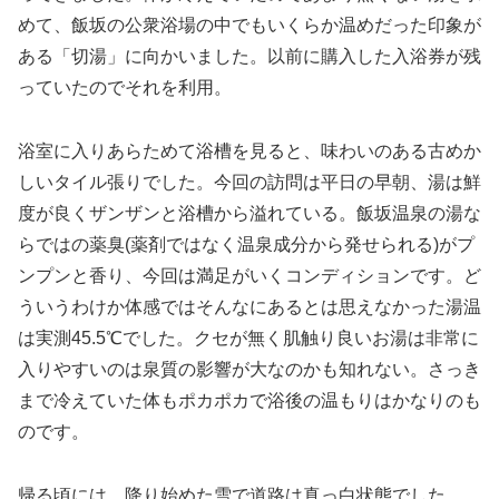
めて、飯坂の公衆浴場の中でもいくらか温めだった印象が
ある「切湯」に向かいました。以前に購入した入浴券が残
っていたのでそれを利用。
浴室に入りあらためて浴槽を見ると、味わいのある古めか
しいタイル張りでした。今回の訪問は平日の早朝、湯は鮮
度が良くザンザンと浴槽から溢れている。飯坂温泉の湯な
らではの薬臭(薬剤ではなく温泉成分から発せられる)がプ
ンプンと香り、今回は満足がいくコンディションです。ど
ういうわけか体感ではそんなにあるとは思えなかった湯温
は実測45.5℃でした。クセが無く肌触り良いお湯は非常に
入りやすいのは泉質の影響が大なのかも知れない。さっき
まで冷えていた体もポカポカで浴後の温もりはかなりのも
のです。
帰る頃には、降り始めた雪で道路は真っ白状態でした。