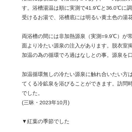
す。浴槽湯温は順に実測で41.9℃と36.0
受けるお湯で、浴槽底には明るい黄土色の湯
両浴槽の間には非加熱源泉（実測=9.9℃）
面より冷たい源泉の注入があります。脱衣室
加温の為の循環でろ過はなしとの事。源泉を
加温循環無しの冷たい源泉に触れ合いたい方
てくる冷鉱泉を浴びることができます。訪問
でした。
(三昧・2023年10月)
▼紅葉の季節でした