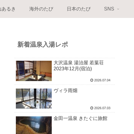
山あるき
海外のたび
日本のたび
SNS
新着温泉入湯レポ
大沢温泉 湯治屋 若葉荘
2023年12月(宿泊)
2026.07.04
ヴィラ雨畑
2026.07.03
金田一温泉 きたぐに旅館