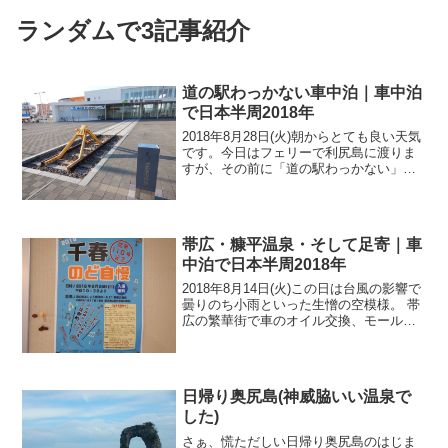
ランダムで3記事紹介
道の駅わっかない車中泊｜車中泊
で日本半周2018年
2018年8月28日(火)朝からとても良い天気
です。今日はフェリーで利尻島に渡りま
すが、その前に「道の駅わっかない」周
辺を散歩してみました。青空が広がり
清々しい空気に満ちています。この道の
駅周辺を含め稚内はとても綺麗な町でし
た。国境の町とい...
帯広・糠平温泉・そして足寄｜車
中泊で日本半周2018年
2018年8月14日(火)この日は台風の影響で
曇りのち小雨といった生憎の空模様。 帯
広の繁華街で車のオイル交換、モール泉
の公衆浴場巡り。そしてせっかく帯広に
来たんで「ばんえい競馬」を観ようと競
馬場へ。ところが開催日は昨日まででし
た～～っっ。...
日帰り奥尻島(神威脇いい温泉で
した)
さぁ、慌ただしい日帰り奥尻島のはじま