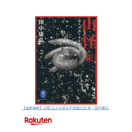
【送料無料】山怪 山人が語る不思議な話 朱／田中康弘