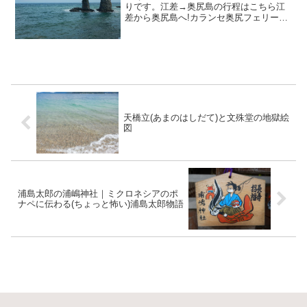
りです。江差→奥尻島の行程はこちら江
差から奥尻島へ!カランセ奥尻フェリー奥
尻島は利尻島や礼文島同様に漁業の盛ん
なのんびりした場所で、島自体もそれほ
ど大きくなく車であれば一日で回れるく
らいのサイズです。ただ...
天橋立(あまのはしだて)と文殊堂の地獄絵
図
浦島太郎の浦嶋神社｜ミクロネシアのポ
ナペに伝わる(ちょっと怖い)浦島太郎物語